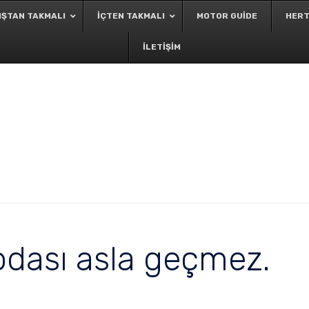
IŞTAN TAKMALI
İÇTEN TAKMALI
MOTOR GUIDE
HERT
İLETIŞIM
odası asla geçmez.