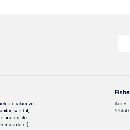
Fishe
nelerin bakım ve
Adres:
pılar, sandal,
99450
ve onarımı ile
lanması dahil)