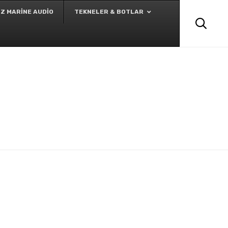
Skip
Z MARINE AUDIO
TEKNELER & BOTLAR
to

content