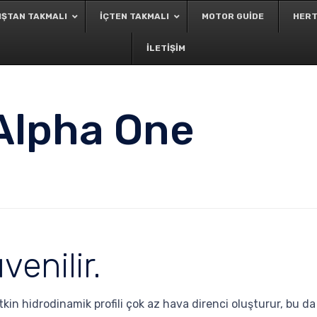
IŞTAN TAKMALI
İÇTEN TAKMALI
MOTOR GUIDE
HERT
İLETIŞIM
 Alpha One
venilir.
kin hidrodinamik profili çok az hava direnci oluşturur, bu d