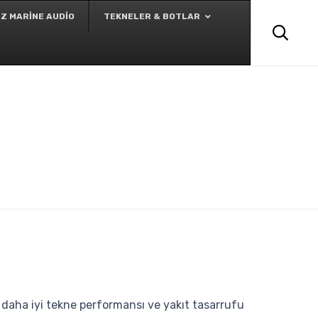
Skip
Z MARINE AUDIO
TEKNELER & BOTLAR
to

content
a daha iyi tekne performansı ve yakıt tasarrufu